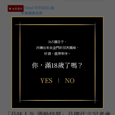
會員獨享
365個日子，
淬鍊出來自金門的甘冽風味，
好酒，值得等待。
56度 750ml WESKILL皇
家過桶高粱酒
你，滿18歲了嗎？
NT$2,280
YES
NO
｜
「品味人生 酒齡特厚」品牌代言記者會