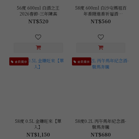
56度 600ml 白酒之王
58度 600ml 白沙屯媽祖百
2026春節-三年陳高
年香隨進香祈福酒
【2025】
NT$520
NT$560
會員獨享
會員獨享
58度 0.5L 金賺旺來【單
58度0.2L 丙午馬年紀念酒-
入】
駿馬奔騰
NT$1,150
NT$680