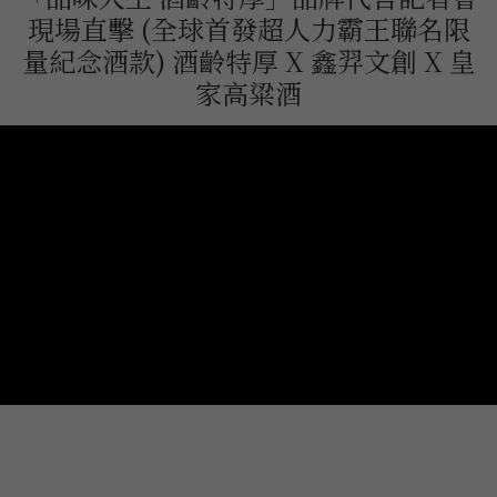
現場直擊 (全球首發超人力霸王聯名限
量紀念酒款) 酒齡特厚 X 鑫羿文創 X 皇
家高粱酒