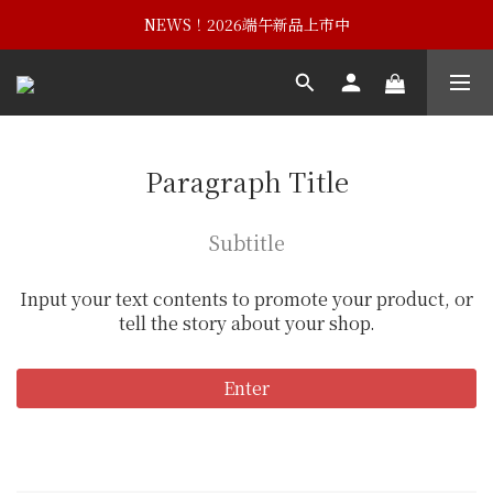
NEWS！黃埔建校102週年紀念酒
NEWS！2026端午新品上市中
NEWS！黃埔建校102週年紀念酒
Paragraph Title
Subtitle
Input your text contents to promote your product, or
tell the story about your shop.
Enter