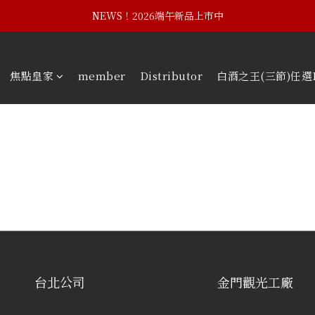
NEWS！黃埔建校102週年紀念酒
NEWS！2026端午新品上市中
NEWS！黃埔建校102週年紀念酒
焦點皇家
member
Distributor
白酒之王(三節)任選
台北公司
金門觀光工廠