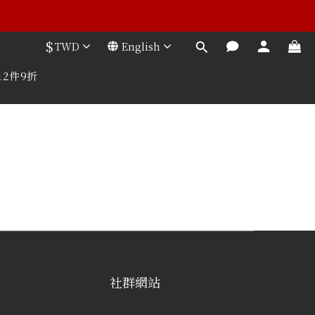
$
TWD
English
12件9折
社群網站