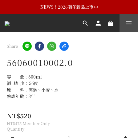
NEWS！黃埔建校102週年紀念酒
NEWS！2026端午新品上市中
NEWS！黃埔建校102週年紀念酒
Share
56060010002.0
容　　量：600ml
酒  精  度：56度
原　　料：高粱、小麥、水
熟成年數：3年
NT$520
NT$475
Member Only
Quantity