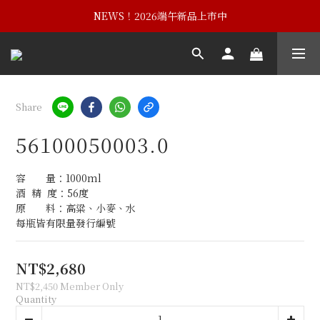
NEWS！黃埔建校102週年紀念酒
NEWS！2026端午新品上市中
NEWS！黃埔建校102週年紀念酒
Share
56100050003.0
容　　量：1000ml
酒  精  度：56度
原　　料：高粱、小麥、水
每瓶皆有限量發行編號
NT$2,680
NT$2,450
Member Only
Quantity