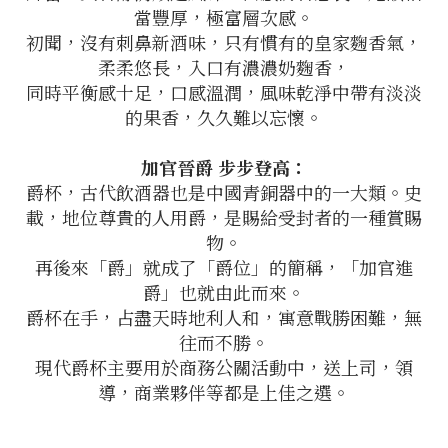
當豐厚，極富層次感。
初聞，沒有刺鼻新酒味，只有慣有的皇家麴香氣，
柔柔悠長，入口有濃濃奶麴香，
同時平衡感十足，口感溫潤，風味乾淨中帶有淡淡
的果香，久久難以忘懷。
加官晉爵 步步登高：
爵杯，古代飲酒器也是中國青銅器中的一大類。史
載，地位尊貴的人用爵，是賜給受封者的一種賞賜
物。
再後來「爵」就成了「爵位」的簡稱，「加官進
爵」也就由此而來。
爵杯在手，占盡天時地利人和，寓意戰勝困難，無
往而不勝。
現代爵杯主要用於商務公關活動中，送上司，領
導，商業夥伴等都是上佳之選。