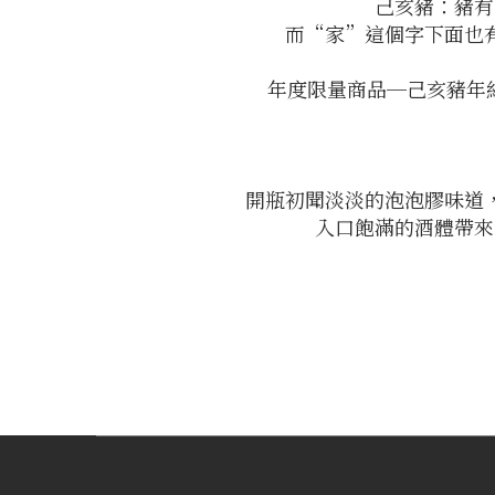
己亥豬：豬有
而“家”這個字下面也
年度限量商品─己亥豬年
開瓶初聞淡淡的泡泡膠味道
入口飽滿的酒體帶來