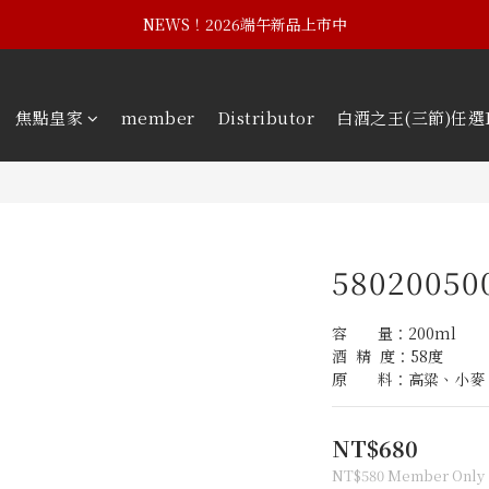
NEWS！黃埔建校102週年紀念酒
NEWS！2026端午新品上市中
NEWS！黃埔建校102週年紀念酒
焦點皇家
member
Distributor
白酒之王(三節)任選
58020050
容　　量：200ml
酒  精  度：58度
原　　料：高粱、小麥
NT$680
NT$580
Member Only