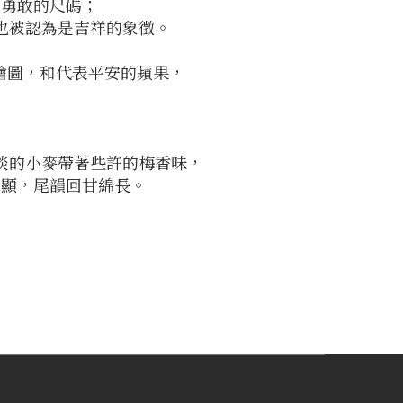
量勇敢的尺碼；
也被認為是吉祥的象徵。
繪圖，和代表平安的蘋果，
淡的小麥帶著些許的梅香味，
明顯，尾韻回甘綿長。