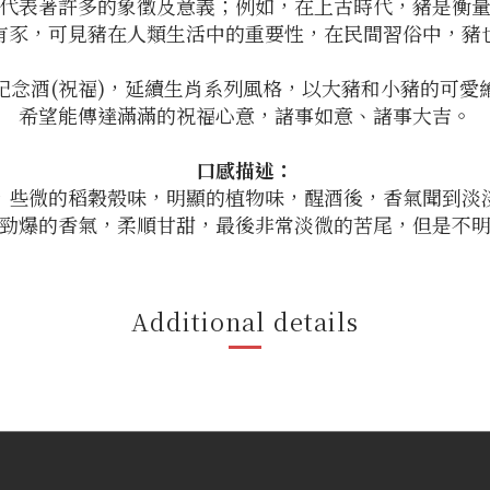
代表著許多的象徵及意義；例如，在上古時代，豬是衡
有豕，可見豬在人類生活中的重要性，在民間習俗中，豬
紀念酒(祝福)，延續生肖系列風格，以大豬和小豬的可愛
希望能傳達滿滿的祝福心意，諸事如意、諸事大吉。
口感描述：
，些微的稻穀殼味，明顯的植物味，醒酒後，香氣聞到淡
勁爆的香氣，柔順甘甜，最後非常淡微的苦尾，但是不
Additional details