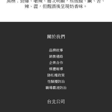
黑標：勁爆、嗆辣、層次明顯，些微酸、鹹、苦、
辣、澀，但醒酒後呈現奶香味。
關於我們
品牌故事
銷售通路
企業合作
媒體報導
隱私權政策
性騷擾防治
職場霸凌防治
台北公司