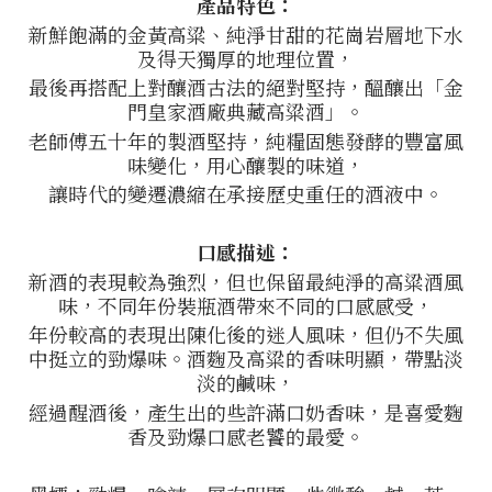
產品特色：
新鮮飽滿的金黃高粱、純淨甘甜的花崗岩層地下水
及得天獨厚的地理位置，
最後再搭配上對釀酒古法的絕對堅持，
醞釀出「金
門皇家酒廠典藏高粱酒」。
老師傅五十年的製酒堅持，純糧固態發酵的豐富風
味變化，用心釀製的味道，
讓時代的變遷濃縮在承接歷史重任的酒液中。
口感描述：
新酒的表現較為強烈，但也保留最純淨的高粱酒風
味，不同年份裝瓶酒帶來不同的口感感受，
年份較高的表現出陳化後的迷人風味，但仍不失風
中挺立的勁爆味。酒麴及高粱的香味明顯，帶點淡
淡的鹹味，
經過醒酒後，產生出的些許滿口奶香味，是喜愛麴
香及勁爆口感老饕的最愛。