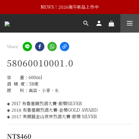
NEWS！黃埔建校102週年紀念酒
NEWS！2026端午新品上市中
NEWS！黃埔建校102週年紀念酒
Share
58060010001.0
容　　量：600ml
酒  精  度：58度
原　　料：高粱、小麥、水
◈ 2017 布魯塞爾烈酒大賽-銀獎SILVER
◈ 2018 布魯塞爾烈酒大賽-金獎GOLD AWARD
◈ 2017 美國舊金山世界烈酒大賽-銀獎 SILVER
NT$460