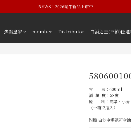
NEWS！黃埔建校102週年紀念酒
NEWS！2026端午新品上市中
NEWS！黃埔建校102週年紀念酒
焦點皇家
member
Distributor
白酒之王(三節)任選
58060010
容　　量：600ml
酒  精  度：58度
原　　料：高粱、小麥
（一箱12瓶入）
附贈 白沙屯媽祖符令