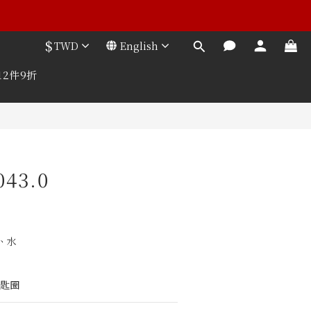
$
TWD
English
12件9折
043.0
、水
鑰匙圈