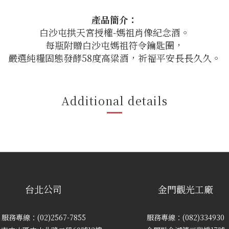
產品簡介：
白沙屯拱天宮授權-媽祖肖像紀念酒。
每瓶附贈白沙屯媽祖符令鑰匙圈，
嚴選純糧固態發酵58度高粱酒，祈福平安長長久久。
Additional details
台北公司
金門觀光工廠
服務專線：(02)2567-7855
服務專線：(082)334930