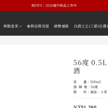
NEWS！黃埔建校102週年紀念酒
NEWS！2026端午新品上市中
NEWS！黃埔建校102週年紀念酒
焦點皇家
會員註冊流程
銷售通路
白酒之王(三節)任選1
56度 0.
酒
容　　量：500ml
酒  精  度：56度
原　　料：高粱、小麥
NT$1,380