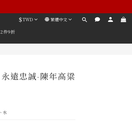
$
TWD
繁體中文
2件9折
5L 永遠忠誠-陳年高粱
、水