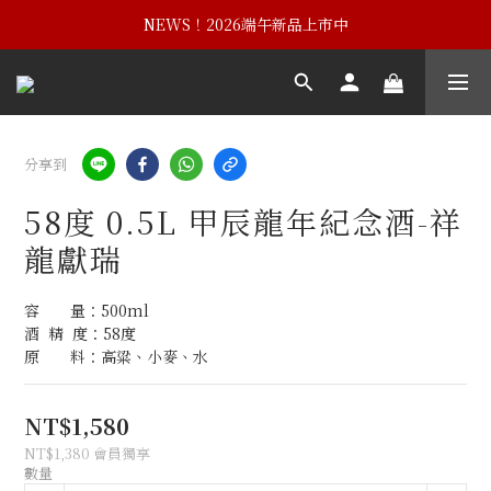
NEWS！黃埔建校102週年紀念酒
NEWS！2026端午新品上市中
NEWS！黃埔建校102週年紀念酒
分享到
58度 0.5L 甲辰龍年紀念酒-祥
龍獻瑞
容　　量：500ml
酒  精  度：58度
原　　料：高粱、小麥、水
NT$1,580
NT$1,380
會員獨享
數量