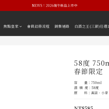
NEWS！黃埔建校102週年紀念酒
NEWS！2026端午新品上市中
NEWS！黃埔建校102週年紀念酒
焦點皇家
會員註冊流程
銷售通路
白酒之王(三節)任選1
58度 750
春節限定
容　　量：750ml
酒  精  度：58度
原　　料：高粱、小麥
NT$585