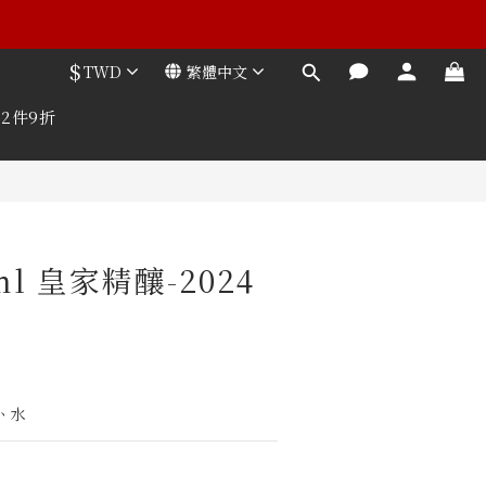
$
TWD
繁體中文
2件9折
ml 皇家精釀-2024
、水