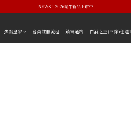
NEWS！2026端午新品上市中
NEWS！黃埔建校102週年紀念酒
NEWS！黃埔建校102週年紀念酒
焦點皇家
會員註冊流程
銷售通路
白酒之王(三節)任選1