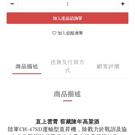
加入
加入追蹤清單
送貨及付款方
商品描述
顧客評價
式
商品描述
直上雲霄 窖藏陳年高粱酒
陸軍CH-47SD運輸型直昇機，除戮力於戰訓及協