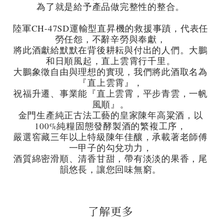
為了就是給予產品做完整性的整合。
陸軍CH-47SD運輸型直昇機的救援事蹟，代表任
勞任怨，不辭辛勞與奉獻，
將此酒獻給默默在背後耕耘與付出的人們。
大鵬
和日順風起，直上雲霄行千里。
大鵬象徵自由與理想的實現，我們將此酒取名為
『直上雲霄』，
祝福升遷、事業能『直上雲霄，平步青雲，一帆
風順』。
金門生產純正古法工藝的皇家陳年高粱酒，以
100%純糧固態發酵製酒的繁複工序，
嚴選窖藏三年以上特級陳年佳釀，承載著老師傅
一甲子的勾兌功力，
酒質綿密滑順、清香甘甜，帶有淡淡的果香，尾
韻悠長，讓您回味無窮。
了解更多