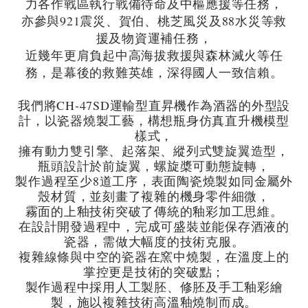
力各作戰區執行戰備待命及中樞應援等任務，
亦參與921震災、賀伯、桃芝風災及88水災等救
援及物資運補任務，
近幾年更肩負起中高海拔救援與森林滅火等任
務，是幕後的救難英雄，深得國人一致信賴。
我們將CH-47SD運輸型直昇機作為酒器的外型設
計，以瓷器燒製工藝，構想瓶身仿真直升機模型
樣式，
擁有動力雙引擎、起落架、縱列式雙旋翼造型，
瓶頭設計於前旋翼，螺旋槳可動態旋轉，
製作過程至少8道工序，表面陶瓷燒製如同金屬外
殼材質，並刻畫了複雜的機身零件細微，
霧面的上釉技術突破了傳統的釉彩加工思維。
在設計開發過程中，完成可盛裝並能保存酒液的
瓷器，需做大幅度的技術克服。
複雜線條與中空的瓷器在窯中燒製，在溫度上的
掌控更是技術的突破點；
製作過程中採用人工製胚、修胚及手工釉彩繪
製，施以複雜技術高溫釉燒制而成。