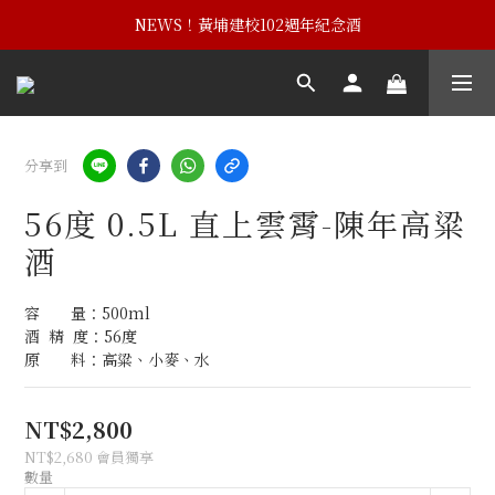
NEWS！黃埔建校102週年紀念酒
NEWS！黃埔建校102週年紀念酒
NEWS！2026端午新品上市中
NEWS！黃埔建校102週年紀念酒
分享到
56度 0.5L 直上雲霄-陳年高粱
酒
容　　量：500ml
酒  精  度：56度
原　　料：高粱、小麥、水
NT$2,800
NT$2,680
會員獨享
數量