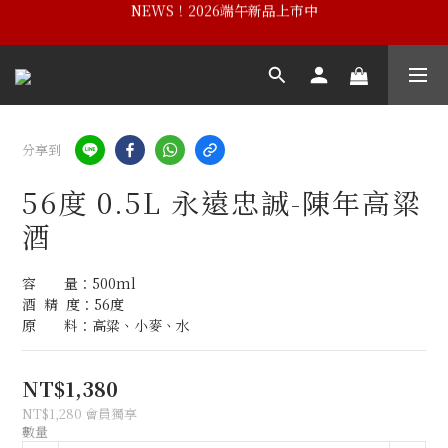
NEWS！2026端午新品上市中
NEWS！黃埔建校102週年紀念酒
NEWS！黃埔建校102週年紀念酒
分享到
56度 0.5L 永遠忠誠-陳年高粱
酒
容　　量：500ml
酒  精  度：56度
原　　料：高粱、小麥、水
NT$1,380
NT$1,280
會員獨享
數量