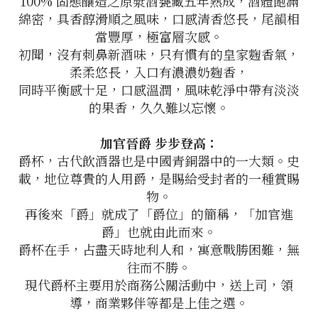
100% 固態釀造之原漿酒甕藏五年熟成，酒體飽滿
綿密，具香醇滑順之風味，口感清香悠長，尾韻相
當豐厚，極富層次感。
初聞，沒有刺鼻新酒味，只有慣有的皇家麴香氣，
柔柔悠長，入口有濃濃奶麴香，
同時平衡感十足，口感溫潤，風味乾淨中帶有淡淡
的果香，久久難以忘懷。
加官晉爵 步步登高：
爵杯，古代飲酒器也是中國青銅器中的一大類。史
載，地位尊貴的人用爵，是賜給受封者的一種賞賜
物。
再後來「爵」就成了「爵位」的簡稱，「加官進
爵」也就由此而來。
爵杯在手，占盡天時地利人和，寓意戰勝困難，無
往而不勝。
現代爵杯主要用於商務公關活動中，送上司，領
導，商業夥伴等都是上佳之選。