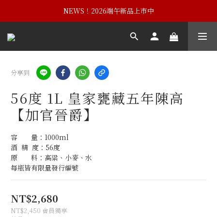
NEWS！黃埔建校102週年紀念酒
NEWS！2026端午新品上市中
NEWS！黃埔建校102週年紀念酒
分享到
56度 1L 皇家甕藏五年陳高
【加官晉爵】
容　　量：1000ml
酒  精  度：56度
原　　料：高粱、小麥、水
每瓶皆有限量發行編號
NT$2,680
NT$2,450
會員獨享