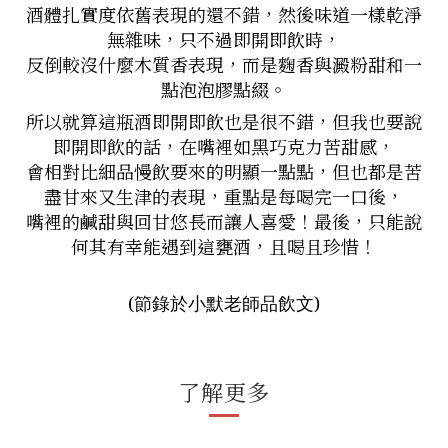
酒體扎實度依舊表現的還不錯，然後味道一樣乾淨
無雜味，只不過即開即飲時，
反倒較沒什麼木質香表現，而是麴香與澱粉甜和一
點泡泡膠點綴。
所以就算這瓶酒即開即飲也是很不錯，但我也要說
即開即飲的話，在嘴裡如黑巧克力苦甜感，
會相對比細品慢飲要來的明顯一點點，但也都是苦
盡甘來又生津的表現，重點是每喝完一口後，
嘴裡的鹹甜與回甘悠長而讓人喜愛！
最後，只能說
何其有幸能遇到這甕酒，且喝且珍惜！
(節錄於小默老師品飲文)
了解更多