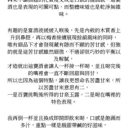
酒也是表現的可圈可點，而整體味道也是乾淨無雜
味。
有趣的是當酒液緩緩入喉後，先是內斂的木質香上
升到鼻腔，再以梅香接續展現餘韻風味的同時，
唯有細品下才會發現藏有隱而不顯的苦甘感，但強
的就是這苦甘感雖然細微，不過卻很巧妙的平衡以
及解膩，
才造就出這甕酒會讓人一杯接一杯喝，並且喝完後
的嘴裡會一直不斷回甜與回甘，
所以也因為這個特點，讓我更想命名苦盡甘來，所
以苦盡甘來意思有二，
一是百甕挑戰後所得的甘泉玉露，二是喝在嘴裡的
特色表現。
我再倒一杯並且換成即開即飲來喝，口感是飽滿而
多汁，重點一樣是酸甜帶鹹的好滋味，