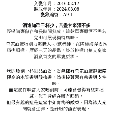
入甕年月：
2016.02.17
裝瓶年月：
2024.08.08
甕藏編號：
A9-1
酒逢知己千杯少，苦盡甘來灌不多
經過陶甕儲存和長時間熟成，這款單甕原酒不需勾
兌即可展現獨特風味。
皇家酒廠特別力邀職人-小默老師，在陶甕海存酒區
精挑細選，歷經三天的品鑑，終於挑選出這支皇家
酒廠首支的單甕原酒。
我開瓶倒一杯細品酒香，香氣擁有皇家酒廠辨識度
極高的木質香與酸梅香，然後接著還有麴香與皮件
味，
而這皮件味當大家喝到時，可能會覺得有些熟悉
感，似乎曾經在哪有喝過，
但最有趣的還是這當中如青梅的酸香，因為讓人光
聞就會生津，是舒服的酸香表現，