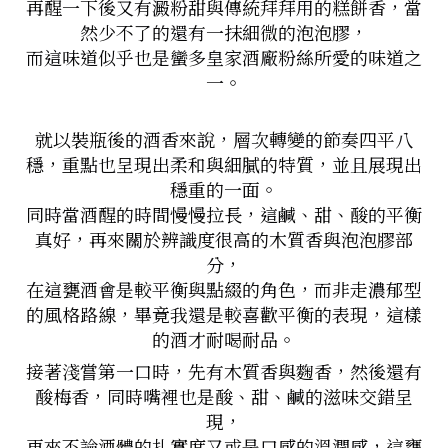
再醒一下後又有澱粉甜與傳統拜拜用的糕餅香，當
然少不了的還有一抹細微的泡泡膠，
而這味道似乎也是蠻多皇家酒廠粉絲所愛的味道之
一。
就以裝瓶後的酒香來說，層次轉變的節奏四平八
穩，重點也呈現出柔和與細膩的特質，並且展現出
穩重的一面。
同時當酒醒的時間慢慢拉長，這鹹、甜、酸的平衡
真好，再來關於辨識度很高的木質香與泡泡膠部
分，
在這甕酒會是較平衡與點綴的角色，而非走濃郁型
的風格路線，畢竟我還是較喜歡平衡的表現，這樣
的酒才耐喝耐品。
接著淺嘗第一口時，先有木質香與麴香，然後還有
酸梅香，同時嘴裡也是酸、甜、鹹的滋味交錯呈
現，
再來不論酒體的扎實度又或是口感的溫潤感，這甕