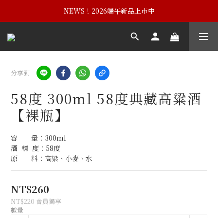
NEWS！黃埔建校102週年紀念酒
NEWS！2026端午新品上市中
NEWS！黃埔建校102週年紀念酒
分享到
58度 300ml 58度典藏高粱酒
【裸瓶】
容　　量：300ml
酒  精  度：58度
原　　料：高粱、小麥、水
NT$260
NT$220
會員獨享
數量