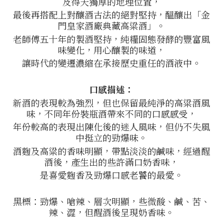
及得天獨厚的地理位置，
最後再搭配上對釀酒古法的絕對堅持，
醞釀出「金
門皇家酒廠典藏高粱酒」。
老師傅五十年的製酒堅持，純糧固態發酵的豐富風
味變化，用心釀製的味道，
讓時代的變遷濃縮在承接歷史重任的酒液中。
口感描述：
新酒的表現較為強烈，但也保留最純淨的高粱酒風
味，不同年份裝瓶酒帶來不同的口感感受，
年份較高的表現出陳化後的迷人風味，但仍不失風
中挺立的勁爆味。
酒麴及高粱的香味明顯，帶點淡淡的鹹味，經過醒
酒後，產生出的些許滿口奶香味，
是喜愛麴香及勁爆口感老饕的最愛。
黑標：勁爆、嗆辣、層次明顯，些微酸、鹹、苦、
辣、澀，但醒酒後呈現奶香味。