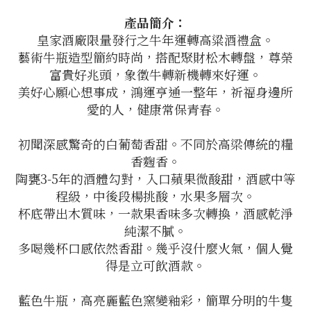
產品簡介：
皇家酒廠限量發行之牛年運轉高粱酒禮盒。
藝術牛瓶造型簡約時尚，搭配聚財松木轉盤，尊榮
富貴好兆頭，象徵牛轉新機轉來好運。
美好心願心想事成，鴻運亨通一整年，祈福身邊所
愛的人，健康常保青春。
初聞深感驚奇的白葡萄香甜。不同於高梁傳統的糧
香麴香。
陶甕3-5年的酒體勾對，入口蘋果微酸甜，酒感中等
程級，中後段楊挑酸，水果多層次。
杯底帶出木質味，一款果香味多次轉換，酒感乾淨
純潔不膩。
多喝幾杯口感依然香甜。幾乎沒什麼火氣，個人覺
得是立可飲酒款。
藍色牛瓶，高亮麗藍色窯變釉彩，簡單分明的牛隻