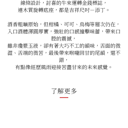
線條設計，討喜的牛來運轉金錢標誌，
連木質旋轉底座，都是吉祥尺吋－添丁。
酒香粗曠原始，但柑橘、可可、烏梅等層次仍在，
入口酒體渾圓厚實，強壯的口感撞擊味蕾，帶來口
腔的震撼，
雖非瓊漿玉液，卻有著大巧不工的韻味，舌面的微
澀、舌端的微苦，最後帶來喉嚨回甘的尾韻，還不
錯，
有點像經歷風雨迎接苦盡甘來的未來感覺。
了解更多