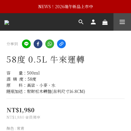
NEWS！黃埔建校102週年紀念酒
NEWS！2026端午新品上市中
NEWS！黃埔建校102週年紀念酒
分享到
58度 0.5L 牛來運轉
容　　量：500ml
酒  精  度：58度
原　　料：高粱、小麥、水
隨瓶加送：聚財松木轉盤(吉利尺寸16.8CM)
NT$1,980
NT$1,880
會員獨享
顏色
: 常青