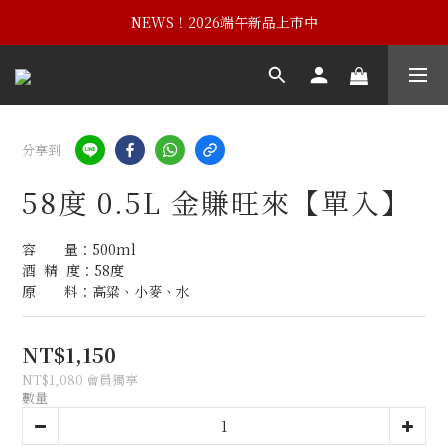
NEWS！黃埔建校102週年紀念酒
NEWS！2026端午新品上市中
NEWS！黃埔建校102週年紀念酒
分享到
58度 0.5L 金賺旺來【單入】
容　　量：500ml
酒  精  度：58度
原　　料：高粱、小麥、水
NT$1,150
NT$1,080
會員獨享
數量