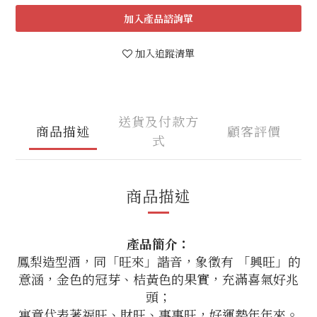
加入
加入追蹤清單
送貨及付款方
商品描述
顧客評價
式
商品描述
產品簡介：
鳳梨造型酒，同「旺來」諧音，象徵有 「興旺」的
意涵，金色的冠芽、桔黃色的果實，充滿喜氣好兆
頭；
寓意代表著福旺、財旺、事事旺，好運勢年年來。