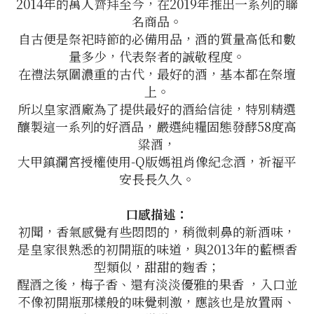
2014年的萬人齊拜至今，在2019年推出一系列的聯
名商品。
自古便是祭祀時節的必備用品，酒的質量高低和數
量多少，代表祭者的誠敬程度。
在禮法氛圍濃重的古代，最好的酒，基本都在祭壇
上。
所以皇家酒廠為了提供最好的酒給信徒，特別精選
釀製這一系列的好酒品，嚴選純糧固態發酵58度高
粱酒，
大甲鎮瀾宮授權使用-Q版媽祖肖像紀念酒，祈福平
安長長久久。
口感描述：
初聞，香氣感覺有些悶悶的，稍微刺鼻的新酒味，
是皇家很熟悉的初開瓶的味道，與2013年的藍標香
型類似，甜甜的麴香；
醒酒之後，梅子香、還有淡淡優雅的果香 ，入口並
不像初開瓶那樣般的味覺刺激，應該也是放置兩、