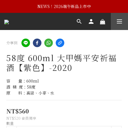
NEWS！黃埔建校102週年紀念酒
NEWS！2026端午新品上市中
NEWS！黃埔建校102週年紀念酒
分享到
58度 600ml 大甲媽平安祈福
酒【紫色】-2020
容　　量：600ml
酒  精  度：58度
原　　料：高粱、小麥、水
NT$560
NT$520
會員獨享
數量