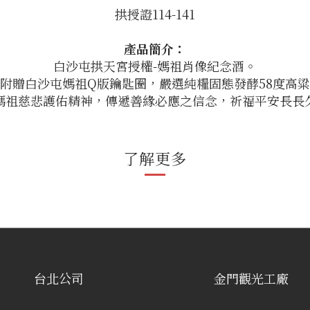
拱授證114-141
產品簡介：
白沙屯拱天宮授權-媽祖肖像紀念酒。
附贈白沙屯媽祖Q版鑰匙圈，嚴選純糧固態發酵58度高
媽祖慈悲護佑精神，傳遞善緣必應之信念，祈福平安長長
了解更多
台北公司
金門觀光工廠