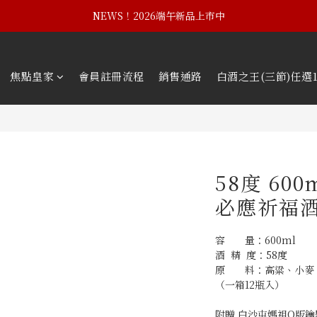
NEWS！黃埔建校102週年紀念酒
NEWS！2026端午新品上市中
NEWS！黃埔建校102週年紀念酒
焦點皇家
會員註冊流程
銷售通路
白酒之王(三節)任選1
58度 60
必應祈福酒
容　　量：600ml
酒  精  度：58度
原　　料：高粱、小麥
（一箱12瓶入）
附贈 白沙屯媽祖Q版鑰