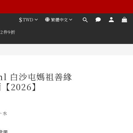
$
TWD
繁體中文
2件9折
0ml 白沙屯媽祖善緣
【2026】
、水
匙圈