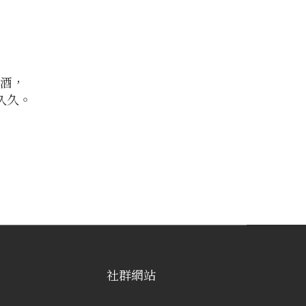
粱酒，
久久。
社群網站