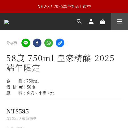
NEWS！黃埔建校102週年紀念酒
NEWS！2026端午新品上市中
NEWS！黃埔建校102週年紀念酒
分享到
58度 750ml 皇家精釀-2025
端午限定
容　　量：750ml
酒  精  度：58度
原　　料：高粱、小麥、水
NT$585
NT$550
會員獨享