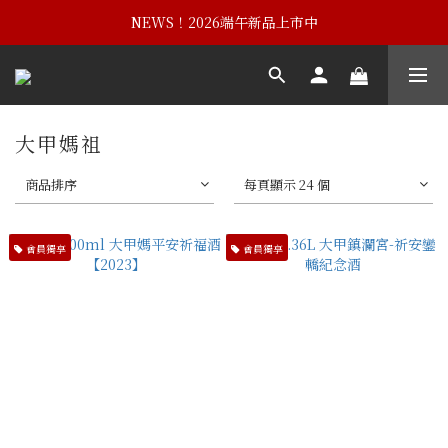
NEWS！黃埔建校102週年紀念酒
NEWS！2026端午新品上市中
NEWS！黃埔建校102週年紀念酒
大甲媽祖
商品排序
每頁顯示 24 個
會員獨享
會員獨享